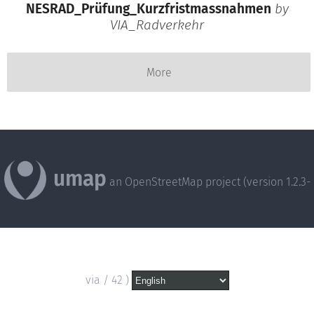
NESRAD_Prüfung_Kurzfristmassnahmen
by
VIA_Radverkehr
More
umap
an OpenStreetMap project (version 1.2.3-
via / 42 )